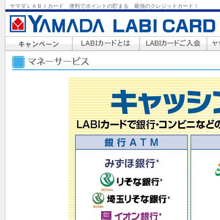
ヤマダＬＡＢＩカード 便利でポイントの貯まる 最強のクレジットカード！