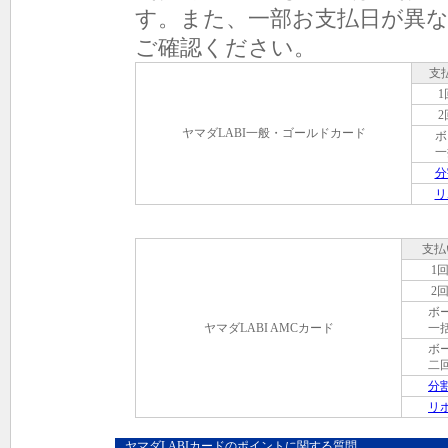
す。また、一部お支払日が異
ご確認ください。
支
1
2
ヤマダLABI一般・ゴールドカード
ボ
一
分
リ
支払
1
2
ボ
ヤマダLABI AMCカード
一
ボ
二
分
リ
ヤマダLABIカードのポイントに関する質問