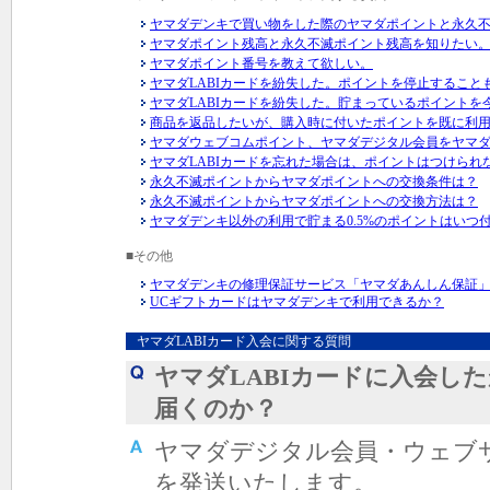
ヤマダデンキで買い物をした際のヤマダポイントと永久
ヤマダポイント残高と永久不滅ポイント残高を知りたい
ヤマダポイント番号を教えて欲しい。
ヤマダLABIカードを紛失した。ポイントを停止すること
ヤマダLABIカードを紛失した。貯まっているポイント
商品を返品したいが、購入時に付いたポイントを既に利
ヤマダウェブコムポイント、ヤマダデジタル会員をヤマダ
ヤマダLABIカードを忘れた場合は、ポイントはつけられ
永久不滅ポイントからヤマダポイントへの交換条件は？
永久不滅ポイントからヤマダポイントへの交換方法は？
ヤマダデンキ以外の利用で貯まる0.5%のポイントはいつ
■その他
ヤマダデンキの修理保証サービス「ヤマダあんしん保証
UCギフトカードはヤマダデンキで利用できるか？
ヤマダLABIカード入会に関する質問
ヤマダLABIカードに入会し
届くのか？
ヤマダデジタル会員・ウェブ
を発送いたします。